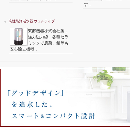
す．
高性能浄活水器 ウェルライブ
東郷機器株式会社製．
強力磁力線、各種セラ
ミックで農薬、鉛等も
安心除去機種．