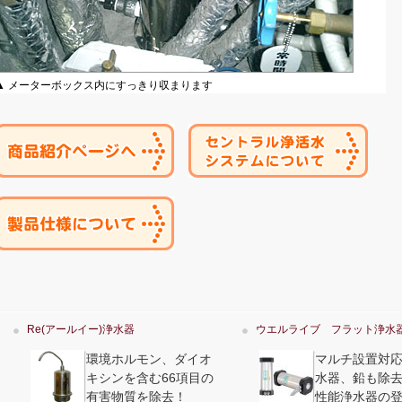
▲ メーターボックス内にすっきり収まります
Re(アールイー)浄水器
ウエルライブ フラット浄水
環境ホルモン、ダイオ
マルチ設置対
キシンを含む66項目の
水器、鉛も除
有害物質を除去！
性能浄水器の