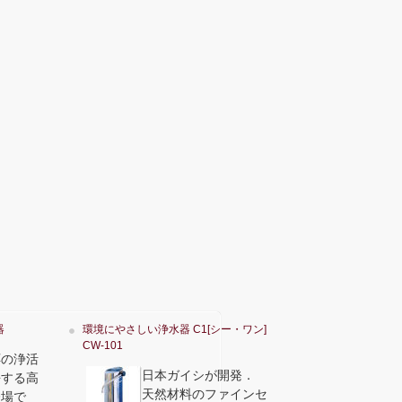
器
環境にやさしい浄水器 C1[シー・ワン]
CW-101
応の浄活
日本ガイシが開発．
去する高
天然材料のファインセ
登場で