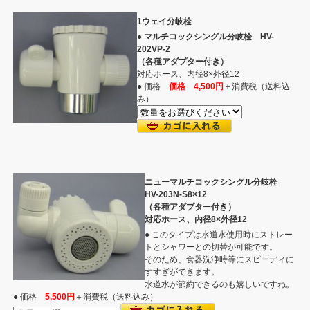
1ウェイ分岐栓
●
マルチコックシングル分岐栓 HV-
202VP-2
（各種アダプター付き）
対応ホース、内径8×外径12
● 価格
価格 4,500円
＋消費税（送料込
み）
ニューマルチコックシングル分岐栓
HV-203N-S8×12
（各種アダプター付き）
対応ホース、内径8×外径12
● このタイプは水道水使用時にストレー
トとシャワーとの切替が可能です。
そのため、食器洗浄時等にスピーディに
すすぎができます。
水道水が節約できるのも嬉しいですね。
● 価格
5,500円
＋消費税（送料込み）