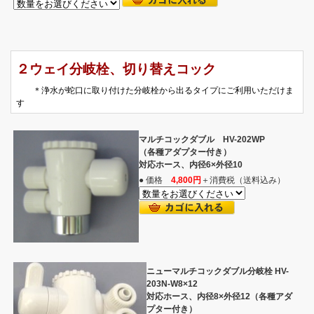
２ウェイ分岐栓、切り替えコック
＊浄水が蛇口に取り付けた分岐栓から出るタイプにご利用いただけま
す
マルチコックダブル HV-202WP
（各種アダプター付き）
対応ホース、内径6×外径10
● 価格
4,800円
＋消費税（送料込み）
ニューマルチコックダブル分岐栓 HV-
203N-W8×12
対応ホース、内径8×外径12（各種アダ
プター付き）