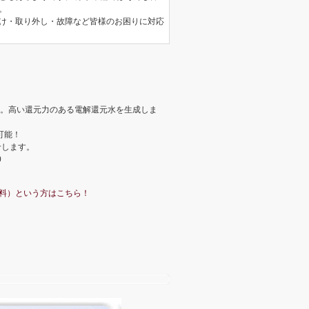
。
け・取り外し・故障など皆様のお困りに対応
用。高い還元力のある電解還元水を生成しま
可能！
せします。
0
料）という方はこちら！