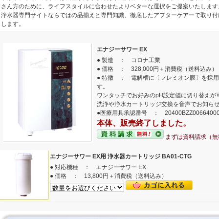
さん方のために、ライフスタイルに合わせたよりベターな選択をご提案いたします
浄水器専門サイトならではの品揃えと専門知識、徹底したアフターケアーで取り付
します。
エナジーサワー EX
● 製造 ： コロナ工業
● 価格 ： 328,000円＋消費税（送料込み）
● 特徴 ： 電解槽に〔フレミオン膜〕を採
す。
ワンタッチでお好みのpH設定値に切り替えが
洗浄や浄水カートリッジ交換を音声でお知ら
●医療用具承認番号 ： 20400BZZ0066400
本体、販売終了しました。
まずは資料請求（無
エナジーサワー EX用 浄水器カートリッジ BA01-CTG
● 対応機種 ： エナジーサワー EX
● 価格 ： 13,800円＋消費税（送料込み）