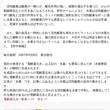
活性酸素は酸素の一種だが、酸化作用が強い。細胞や遺伝子を傷つけ、がんや
動脈硬化などの引き金になるとされる。研究チームによると、水素は活性酸素が
持つ酸化とは逆の作用をする。ラットの細胞に薬剤を加えて活性酸素を作った後
に水素を加えると、活性酸素の中でも悪質なヒドロキシルラジカルがほぼ半減
し、死滅する細胞もほぼ半分になった。
また、脳の血流を一時的に止めて活性酸素を発生させたラットに２％の水素を
含んだ麻酔ガスを吸わせると、脳の炎症が治まり、６匹中４匹は両足を動かせる
までに回復した。水素を与えないラットは、足が動かなくなるなど症状が悪化し
た。【田中泰義】
毎日新聞 2007年5月8日 東京朝刊
我社が推奨する『電解還元水』は上記の「水素」を豊富に含んだ水（水素豊富
水）が瞬時に生成されます。
生成器から出たばかりの電解還元水には微小な気泡を見つけることができます。
特に電解度を上げた時に生成される還元水は白くにごってみえるほどです。この
正体が「水素」です。記事にもあるように水素は活性酸素の反対の働きをしま
す。
即ち疾病の90％以上の原因だと言われる活性酸素を水素で中和し、無毒化して
れる働きがあるのが電解還元水と言えるでしょう。
電解還元水一覧表へ
>>
戻る >>