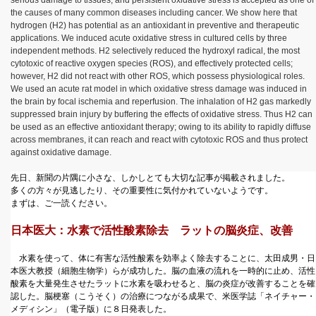
serious damage to tissues, and persistent oxidative stress is accepted as one of
the causes of many common diseases including cancer. We show here that
hydrogen (H
2
) has potential as an antioxidant in preventive and therapeutic
applications. We induced acute oxidative stress in cultured cells by three
independent methods. H
2
selectively reduced the hydroxyl radical, the most
cytotoxic of reactive oxygen species (ROS), and effectively protected cells;
however, H
2
did not react with other ROS, which possess physiological roles.
We used an acute rat model in which oxidative stress damage was induced in
the brain by focal ischemia and reperfusion. The inhalation of H
2
gas markedly
suppressed brain injury by buffering the effects of oxidative stress. Thus H
2
can
be used as an effective antioxidant therapy; owing to its ability to rapidly diffuse
across membranes, it can reach and react with cytotoxic ROS and thus protect
against oxidative damage.
先日、新聞の片隅に小さな、しかしとても大切な記事が掲載されました。
多くの方々が見逃したり、その重要性に気付かれていないようです。
まずは、ご一読ください。
日本医大：水素で活性酸素除去 ラットの脳炎症、改善
水素を使って、体に有害な活性酸素を効率よく除去することに、太田成男・日
本医大教授（細胞生物学）らが成功した。脳の血液の流れを一時的に止め、活性
酸素を大量発生させたラットに水素を吸わせると、脳の炎症が改善することを確
認した。脳梗塞（こうそく）の治療につながる成果で、米医学誌「ネイチャー・
メディシン」（電子版）に８日発表した。